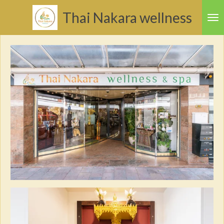
Ga
Thai
Nakara
wellness
direct
naar
de
hoofdinhoud