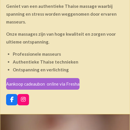
Geniet van een authentieke Thaise massage waarbij
spanning en stress worden weggenomen door ervaren
masseurs.
Onze massages zijn van hoge kwaliteit en zorgen voor
ultieme ontspanning.
Professionele masseurs
Authentieke Thaise technieken
Ontspanning en verlichting
Aankoop cadeaubon online via Fresha
F
I
a
n
c
s
e
t
b
a
o
g