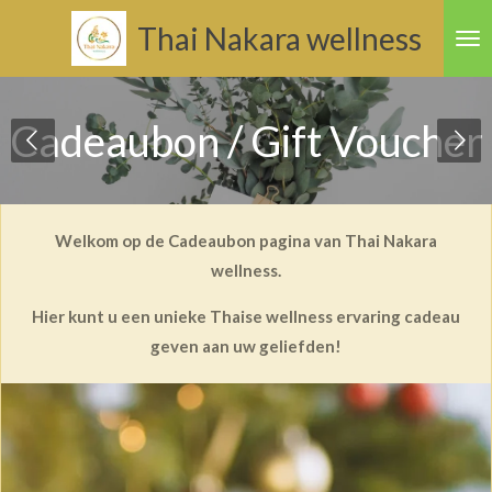
Ga
Thai
Nakara
wellness
direct
naar
de
Cadeaubon / Gift Voucher
hoofdinhoud
Welkom op de Cadeaubon pagina van Thai Nakara
wellness.
Hier kunt u een unieke Thaise wellness ervaring cadeau
geven aan uw geliefden!